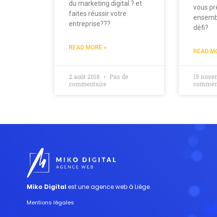
du marketing digital ? et
vous prê
faites réussir votre
ensemb
entreprise???
défi?
READ MORE »
READ M
2 août 2018
Pas de
15 nove
commentaire
comment
Miko Digital
est une agence web à Liège.
Mentions légales