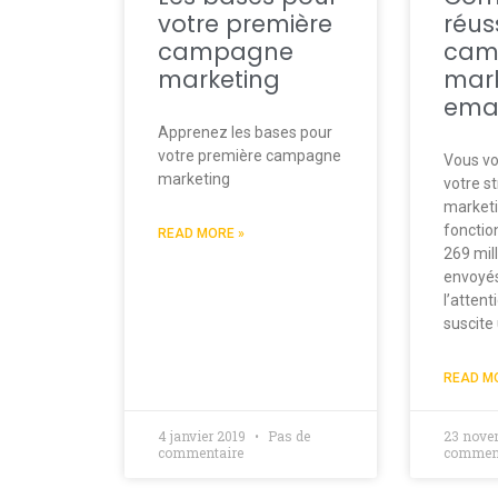
votre première
réus
campagne
cam
marketing
mark
emai
Apprenez les bases pour
votre première campagne
Vous v
marketing
votre s
marketi
fonctio
READ MORE »
269 ​​mi
envoyés
l’attent
suscite
READ M
4 janvier 2019
Pas de
23 nove
commentaire
comment