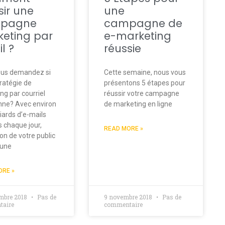
sir une
une
pagne
campagne de
eting par
e-marketing
l ?
réussie
ous demandez si
Cette semaine, nous vous
tratégie de
présentons 5 étapes pour
ng par courriel
réussir votre campagne
nne? Avec environ
de marketing en ligne
lliards d’e-mails
 chaque jour,
READ MORE »
ion de votre public
 une
ORE »
mbre 2018
Pas de
9 novembre 2018
Pas de
aire
commentaire