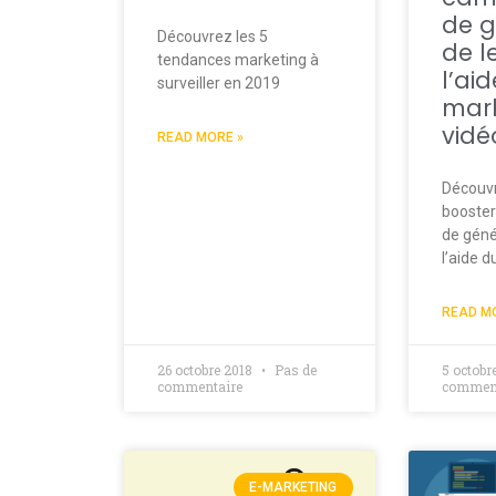
de g
Découvrez les 5
de l
tendances marketing à
l’ai
surveiller en 2019
mark
vidé
READ MORE »
Découv
booste
de géné
l’aide 
READ M
26 octobre 2018
Pas de
5 octobr
commentaire
comment
E-MARKETING