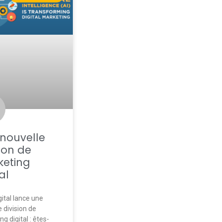
nouvelle
sion de
eting
al
gital lance une
 division de
g digital : êtes-