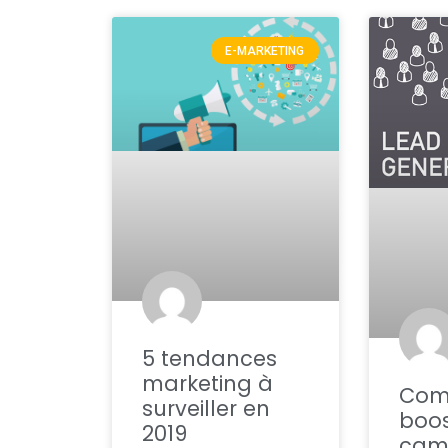
E-MARKETING
5 tendances
marketing à
Com
surveiller en
boos
2019
cam