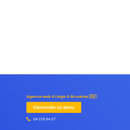
Agence web à Liège & Bruxelles 🇧🇪
Demander un devis
04 378 64 07