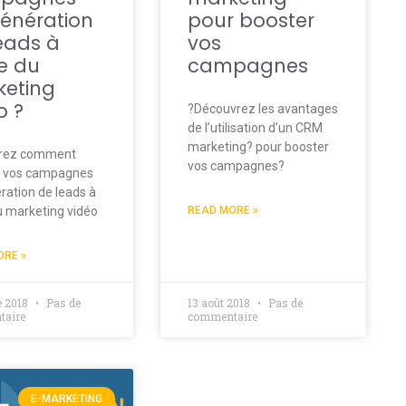
énération
pour booster
eads à
vos
de du
campagnes
eting
o ?
?Découvrez les avantages
de l’utilisation d’un CRM
marketing? pour booster
rez comment
vos campagnes?
r vos campagnes
ration de leads à
du marketing vidéo
READ MORE »
ORE »
e 2018
Pas de
13 août 2018
Pas de
aire
commentaire
E-MARKETING