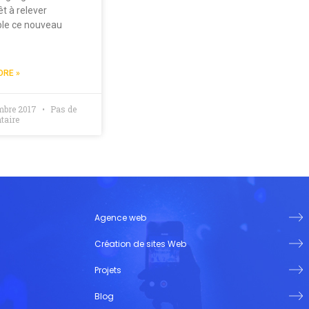
t à relever
le ce nouveau
ORE »
mbre 2017
Pas de
aire
Agence web
Création de sites Web
Projets
Blog