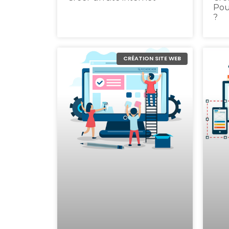
Pou
?
CRÉATION SITE WEB